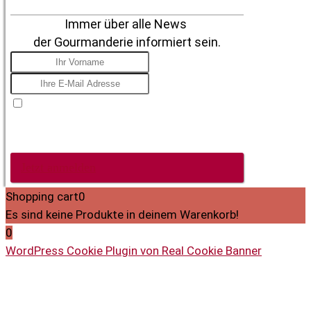
Immer über alle News
der Gourmanderie informiert sein.
Ich stimme zu, E-Mails zu erhalten, mit dem
Verständnis, dass ich mich jederzeit nach der Anmeldung
von diesen Mitteilungen abmelden kann.
Jetzt anmelden
Shopping cart
0
Es sind keine Produkte in deinem Warenkorb!
0
WordPress Cookie Plugin von Real Cookie Banner