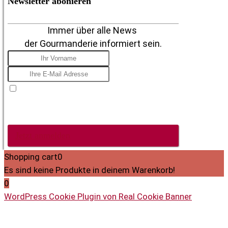
Newsletter abonieren
Immer über alle News
der Gourmanderie informiert sein.
Ich stimme zu, E-Mails zu erhalten, mit dem
Verständnis, dass ich mich jederzeit nach der Anmeldung
von diesen Mitteilungen abmelden kann.
Jetzt anmelden
Shopping cart
0
Es sind keine Produkte in deinem Warenkorb!
0
WordPress Cookie Plugin von Real Cookie Banner